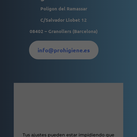
Polígon del Ramassar
Experiencia
Para que
C/Salvador Llobet 12
nuestra web
funcione lo
08402 – Granollers (Barcelona)
mejor posible
durante tu
visita. Si
rechaza estas
info@prohigiene.es
cookies,
algunas
funcionalidades
desaparecerán
de la web.
Marketing
Al compartir tus
intereses y
comportamiento
mientras visitas
nuestro sitio,
aumentas la
posibilidad de
Tus ajustes pueden estar impidiendo que