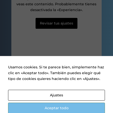
ver contenido y
veas este contenido. Probablemente tienes
ofertas
desactivada la «Experiencia».
personalizados.
Revisar tus ajustes
Usamos cookies. Si te parece bien, simplemente haz
clic en «Aceptar todo». También puedes elegir qué
tipo de cookies quieres haciendo clic en «Ajustes».
Aviso legal
|
Política de privacidad
|
Política de Cookies
Ajustes
.
1
Aceptar todo
Parlem? ¿Hablamos?