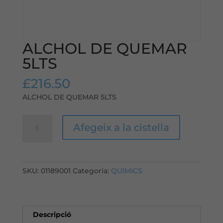
ALCHOL DE QUEMAR
5LTS
£
216.50
ALCHOL DE QUEMAR 5LTS
quantitat
Afegeix a la cistella
de
ALCHOL
DE
QUEMAR
SKU:
01189001
Categoria:
QUIMICS
5LTS
Descripció