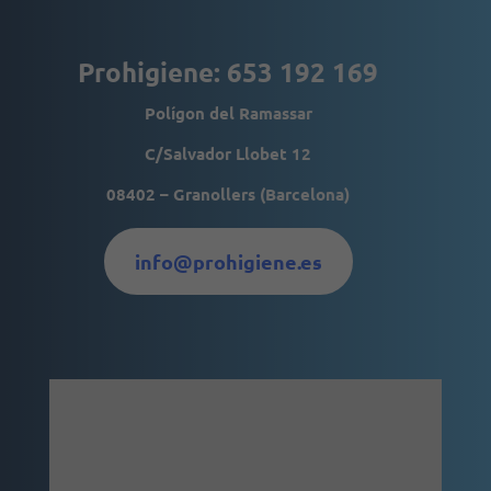
se usa la web.
Prohigiene: 653 192 169
Experiencia
Para que
Polígon del Ramassar
nuestra web
funcione lo
C/Salvador Llobet 12
mejor posible
durante tu
08402 – Granollers (Barcelona)
visita. Si
rechaza estas
cookies,
algunas
info@prohigiene.es
funcionalidades
desaparecerán
de la web.
Marketing
Al compartir tus
intereses y
comportamiento
mientras visitas
nuestro sitio,