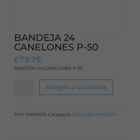
BANDEJA 24
CANELONES P-50
£
79.75
BANDEJA 24 CANELONES P-50
quantitat
Afegeix a la cistella
de
BANDEJA
24
CANELONES
SKU:
04049010
Categoria:
ARTICLES MONOUS
P-
50