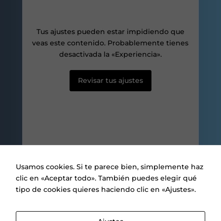
aumentas la
posibilidad de
ver contenido y
Tus ajustes pueden estar impidiendo que
ofertas
personalizados.
veas este contenido. Probablemente tienes
desactivada la «Experiencia».
Revisar tus ajustes
Usamos cookies. Si te parece bien, simplemente haz
clic en «Aceptar todo». También puedes elegir qué
tipo de cookies quieres haciendo clic en «Ajustes».
Aviso legal
|
Política de privacidad
|
Política de Cookies