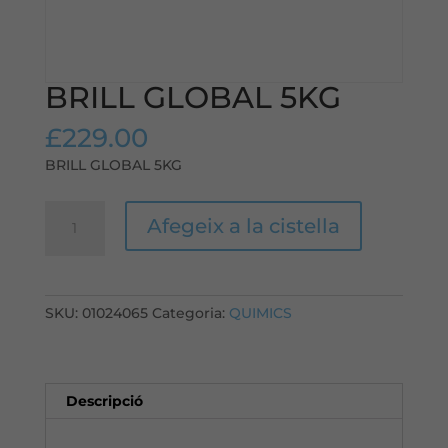
BRILL GLOBAL 5KG
£
229.00
BRILL GLOBAL 5KG
quantitat
Afegeix a la cistella
de
BRILL
GLOBAL
5KG
SKU:
01024065
Categoria:
QUIMICS
Descripció