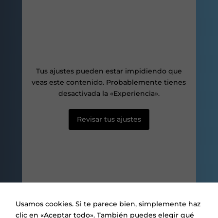
mientras visitas
nuestro sitio,
aumentas la
posibilidad de
ver contenido y
ofertas
personalizados.
Tus ajustes pueden estar impidiendo que
veas este contenido. Probablemente tienes
desactivada la «Experiencia».
Revisar tus ajustes
Usamos cookies. Si te parece bien, simplemente haz
clic en «Aceptar todo». También puedes elegir qué