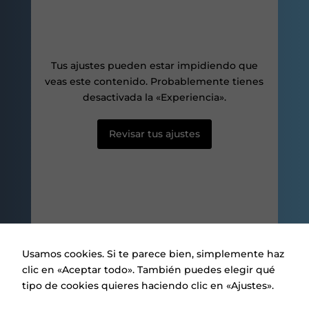
nuestro sitio,
aumentas la
posibilidad de
ver contenido y
ofertas
Tus ajustes pueden estar impidiendo que
personalizados.
veas este contenido. Probablemente tienes
desactivada la «Experiencia».
Revisar tus ajustes
Usamos cookies. Si te parece bien, simplemente haz
clic en «Aceptar todo». También puedes elegir qué
tipo de cookies quieres haciendo clic en «Ajustes».
Aviso legal
|
Política de privacidad
|
Política de Cookies