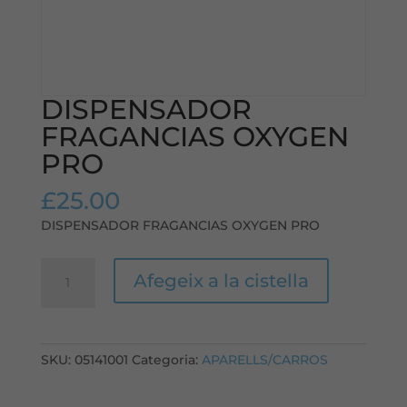
DISPENSADOR
FRAGANCIAS OXYGEN
PRO
£
25.00
DISPENSADOR FRAGANCIAS OXYGEN PRO
quantitat
Afegeix a la cistella
de
DISPENSADOR
FRAGANCIAS
OXYGEN
SKU:
05141001
Categoria:
APARELLS/CARROS
PRO