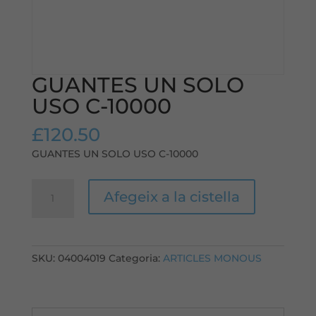
GUANTES UN SOLO
USO C-10000
£
120.50
GUANTES UN SOLO USO C-10000
quantitat
Afegeix a la cistella
de
GUANTES
UN
SOLO
SKU:
04004019
Categoria:
ARTICLES MONOUS
USO
C-
10000