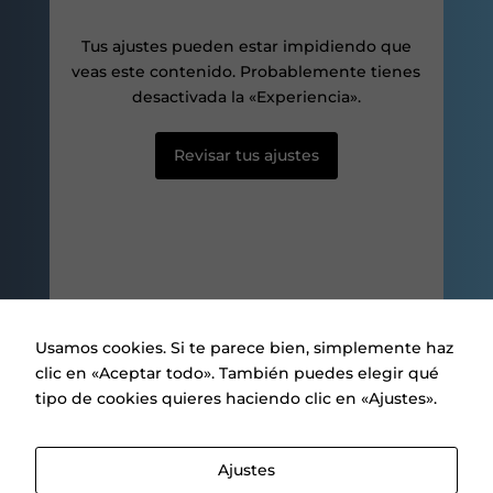
posibilidad de
ver contenido y
Tus ajustes pueden estar impidiendo que
ofertas
veas este contenido. Probablemente tienes
personalizados.
desactivada la «Experiencia».
Revisar tus ajustes
Usamos cookies. Si te parece bien, simplemente haz
clic en «Aceptar todo». También puedes elegir qué
tipo de cookies quieres haciendo clic en «Ajustes».
Aviso legal
|
Política de privacidad
|
Política de Cookies
Ajustes
.