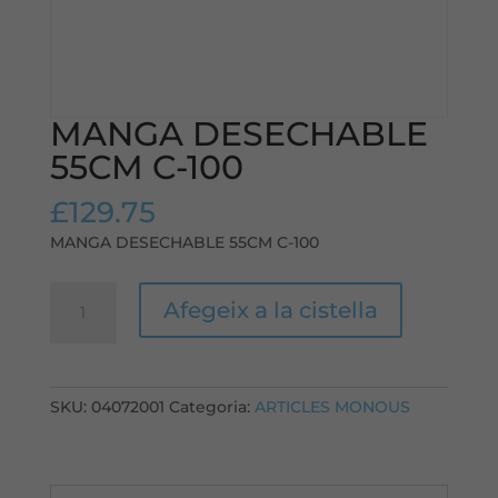
MANGA DESECHABLE
55CM C-100
£
129.75
MANGA DESECHABLE 55CM C-100
quantitat
Afegeix a la cistella
de
MANGA
DESECHABLE
55CM
SKU:
04072001
Categoria:
ARTICLES MONOUS
C-
100