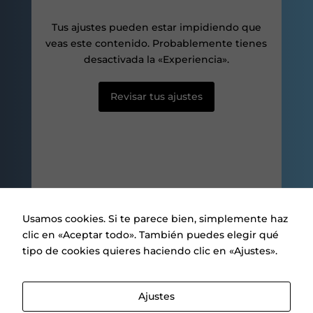
posibilidad de
ver contenido y
Tus ajustes pueden estar impidiendo que
ofertas
veas este contenido. Probablemente tienes
personalizados.
desactivada la «Experiencia».
Revisar tus ajustes
Usamos cookies. Si te parece bien, simplemente haz
clic en «Aceptar todo». También puedes elegir qué
tipo de cookies quieres haciendo clic en «Ajustes».
Aviso legal
|
Política de privacidad
|
Política de Cookies
Ajustes
.