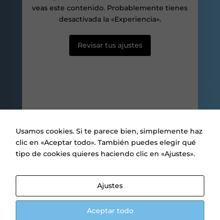
ver contenido y
veas este contenido. Probablemente tienes
ofertas
desactivada la «Experiencia».
personalizados.
Revisar tus ajustes
Usamos cookies. Si te parece bien, simplemente haz
clic en «Aceptar todo». También puedes elegir qué
tipo de cookies quieres haciendo clic en «Ajustes».
Aviso legal
|
Política de privacidad
|
Política de Cookies
Ajustes
.
1
Aceptar todo
Parlem? ¿Hablamos?