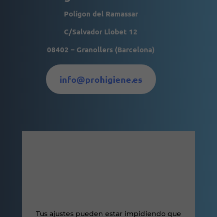
Polígon del Ramassar
Experiencia
Para que
C/Salvador Llobet 12
nuestra web
funcione lo
08402 – Granollers (Barcelona)
mejor posible
durante tu
visita. Si
rechaza estas
info@prohigiene.es
cookies,
algunas
funcionalidades
desaparecerán
de la web.
Marketing
Al compartir tus
intereses y
comportamiento
mientras visitas
nuestro sitio,
aumentas la
posibilidad de
Tus ajustes pueden estar impidiendo que