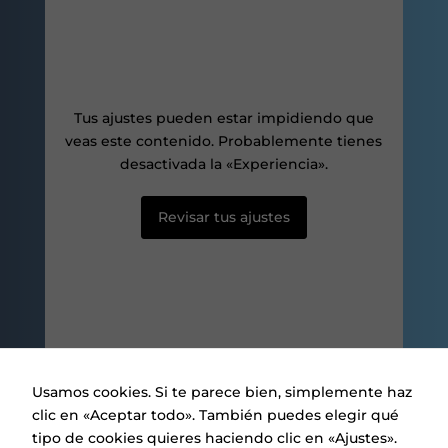
nuestro sitio,
aumentas la
posibilidad de
ver contenido y
ofertas
personalizados.
Tus ajustes pueden estar impidiendo que
veas este contenido. Probablemente tienes
desactivada la «Experiencia».
Revisar tus ajustes
Usamos cookies. Si te parece bien, simplemente haz
clic en «Aceptar todo». También puedes elegir qué
tipo de cookies quieres haciendo clic en «Ajustes».