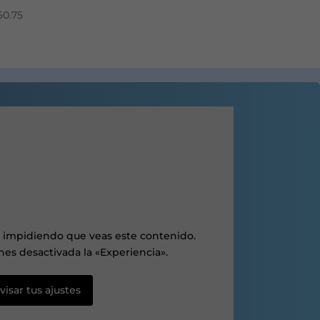
60.75
r impidiendo que veas este contenido.
es desactivada la «Experiencia».
visar tus ajustes