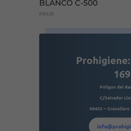
BLANCO C-500
£
162.25
Prohigiene:
169
Polígon del R
C/Salvador Llo
08402 – Granollers 
info@prohigi