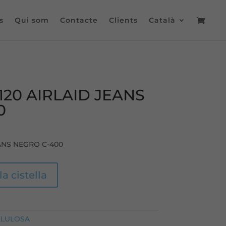
s
Qui som
Contacte
Clients
Català
20 AIRLAID JEANS
0
ANS NEGRO C-400
la cistella
ELULOSA