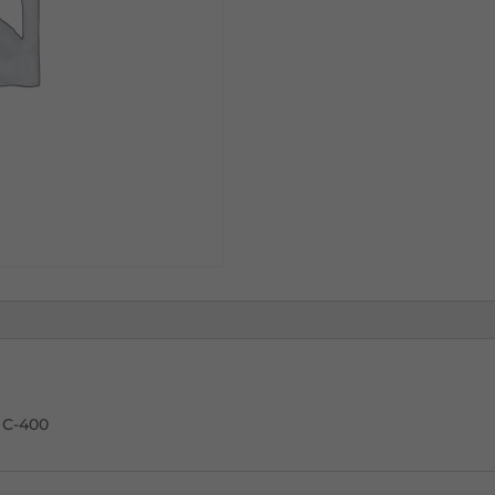
NEGRO
C-
400
 C-400