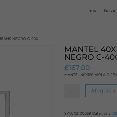
Inici
Servei
 JEANS NEGRO C-400
MANTEL 40X1
NEGRO C-40
£
167.00
MANTEL 40X120 AIRLAID JE
quantitat
Afegeix a 
de
MANTEL
40X120
AIRLAID
SKU:
02100059
Categoria:
C
JEANS