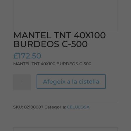
MANTEL TNT 40X100
BURDEOS C-500
£
172.50
MANTEL TNT 40X100 BURDEOS C-500
quantitat
Afegeix a la cistella
de
MANTEL
TNT
40X100
SKU:
02100007
Categoria:
CELULOSA
BURDEOS
C-
500