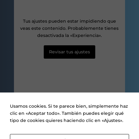
aumentas la
posibilidad de
ver contenido y
ofertas
Tus ajustes pueden estar impidiendo que
personalizados.
veas este contenido. Probablemente tienes
desactivada la «Experiencia».
Revisar tus ajustes
Usamos cookies. Si te parece bien, simplemente haz
clic en «Aceptar todo». También puedes elegir qué
tipo de cookies quieres haciendo clic en «Ajustes».
Aviso legal
|
Política de privacidad
|
Política de Cookies