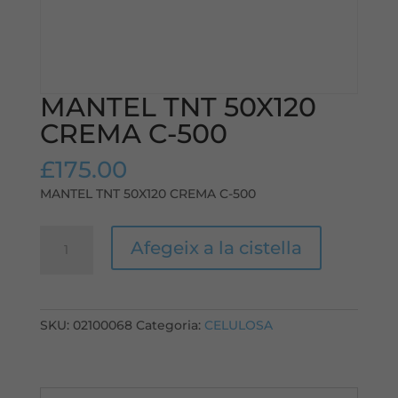
MANTEL TNT 50X120
CREMA C-500
£
175.00
MANTEL TNT 50X120 CREMA C-500
quantitat
Afegeix a la cistella
de
MANTEL
TNT
50X120
SKU:
02100068
Categoria:
CELULOSA
CREMA
C-
500