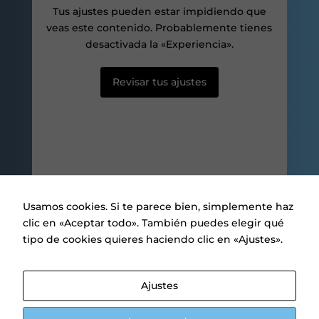
posibilidad de
Tus ajustes pueden estar impidiendo que
ver contenido y
veas este contenido. Probablemente tienes
ofertas
personalizados.
desactivada la «Experiencia».
Revisar tus ajustes
Usamos cookies. Si te parece bien, simplemente haz
clic en «Aceptar todo». También puedes elegir qué
tipo de cookies quieres haciendo clic en «Ajustes».
Aviso legal
|
Política de privacidad
|
Política de Cookies
Ajustes
.
1