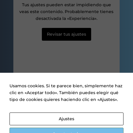
posibilidad de
Tus ajustes pueden estar impidiendo que
ver contenido y
veas este contenido. Probablemente tienes
ofertas
personalizados.
desactivada la «Experiencia».
Revisar tus ajustes
Usamos cookies. Si te parece bien, simplemente haz
clic en «Aceptar todo». También puedes elegir qué
tipo de cookies quieres haciendo clic en «Ajustes».
Aviso legal
|
Política de privacidad
|
Política de Cookies
Ajustes
.
1