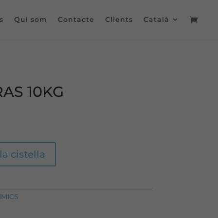
s
Qui som
Contacte
Clients
Català
AS 10KG
la cistella
IMICS