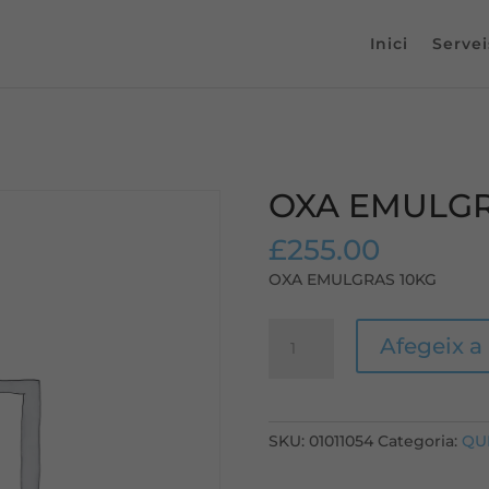
Inici
Servei
OXA EMULGR
£
255.00
OXA EMULGRAS 10KG
quantitat
Afegeix a 
de
OXA
EMULGRAS
10KG
SKU:
01011054
Categoria:
QU