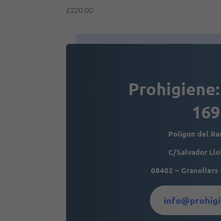
£
220.00
Prohigiene:
169
Polígon del R
C/Salvador Llo
08402 – Granollers 
info@prohigi