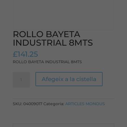
ROLLO BAYETA
INDUSTRIAL 8MTS
£
141.25
ROLLO BAYETA INDUSTRIAL 8MTS
quantitat
Afegeix a la cistella
de
ROLLO
BAYETA
INDUSTRIAL
SKU:
04009017
Categoria:
ARTICLES MONOUS
8MTS