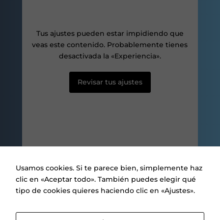
aumentas la
posibilidad de
ver contenido y
ofertas
Tus ajustes pueden estar impidiendo que
personalizados.
veas este contenido. Probablemente tienes
desactivada la «Experiencia».
Revisar tus ajustes
Usamos cookies. Si te parece bien, simplemente haz
clic en «Aceptar todo». También puedes elegir qué
tipo de cookies quieres haciendo clic en «Ajustes».
Aviso legal
|
Política de privacidad
|
Política de Cookies