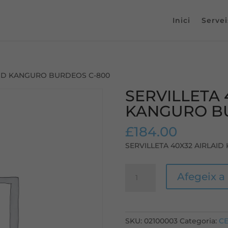
Inici
Servei
LAID KANGURO BURDEOS C-800
SERVILLETA 
KANGURO B
£
184.00
SERVILLETA 40X32 AIRLAI
quantitat
Afegeix a 
de
SERVILLETA
40X32
AIRLAID
SKU:
02100003
Categoria:
C
KANGURO