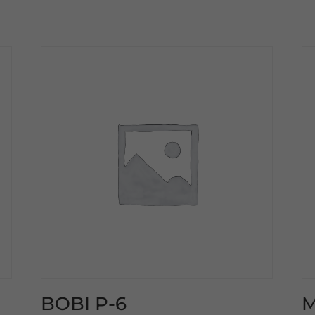
BOBI P-6
M