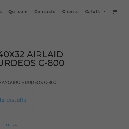
s
Qui som
Contacte
Clients
Català
40X32 AIRLAID
URDEOS C-800
D KANGURO BURDEOS C-800
la cistella
ELULOSA