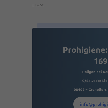
£
157.50
Prohigiene:
169
Polígon del R
C/Salvador Llo
08402 – Granollers 
info@prohigi