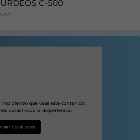
URDEOS C-500
64.50
r impidiendo que veas este contenido.
es desactivada la «Experiencia».
visar tus ajustes