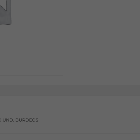
BURDEOS
C-
800
40 UND. BURDEOS