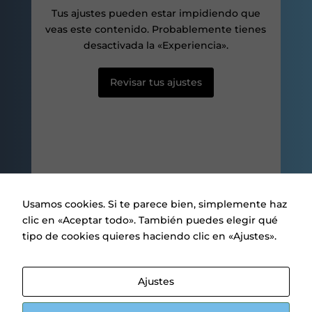
posibilidad de
Tus ajustes pueden estar impidiendo que
ver contenido y
ofertas
veas este contenido. Probablemente tienes
personalizados.
desactivada la «Experiencia».
Revisar tus ajustes
Usamos cookies. Si te parece bien, simplemente haz
clic en «Aceptar todo». También puedes elegir qué
tipo de cookies quieres haciendo clic en «Ajustes».
Aviso legal
|
Política de privacidad
|
Política de Cookies
Ajustes
.
1