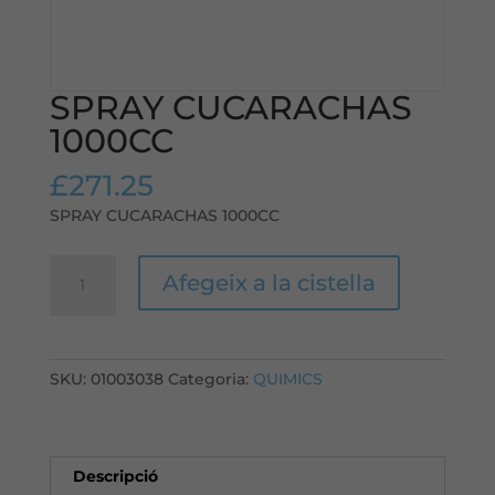
SPRAY CUCARACHAS
1000CC
£
271.25
SPRAY CUCARACHAS 1000CC
quantitat
Afegeix a la cistella
de
SPRAY
CUCARACHAS
1000CC
SKU:
01003038
Categoria:
QUIMICS
Descripció