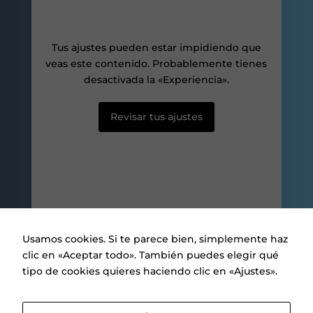
aumentas la
posibilidad de
ver contenido y
ofertas
Tus ajustes pueden estar impidiendo que
personalizados.
veas este contenido. Probablemente tienes
desactivada la «Experiencia».
Revisar tus ajustes
Usamos cookies. Si te parece bien, simplemente haz
clic en «Aceptar todo». También puedes elegir qué
tipo de cookies quieres haciendo clic en «Ajustes».
Aviso legal
|
Política de privacidad
|
Política de Cookies