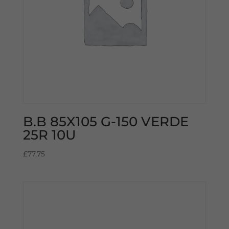
B.B 85X105 G-150 VERDE
25R 10U
£
77.75