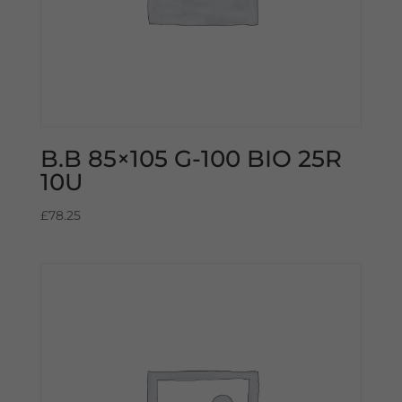
B.B 85×105 G-100 BIO 25R
10U
£
78.25