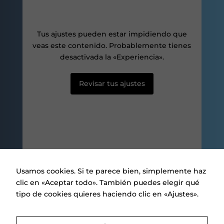
aumentas la
posibilidad de
ver contenido y
ofertas
Tus ajustes pueden estar impidiendo que
personalizados.
veas este contenido. Probablemente tienes
desactivada la «Experiencia».
Revisar tus ajustes
Usamos cookies. Si te parece bien, simplemente haz
clic en «Aceptar todo». También puedes elegir qué
tipo de cookies quieres haciendo clic en «Ajustes».
Aviso legal
|
Política de privacidad
|
Política de Cookies