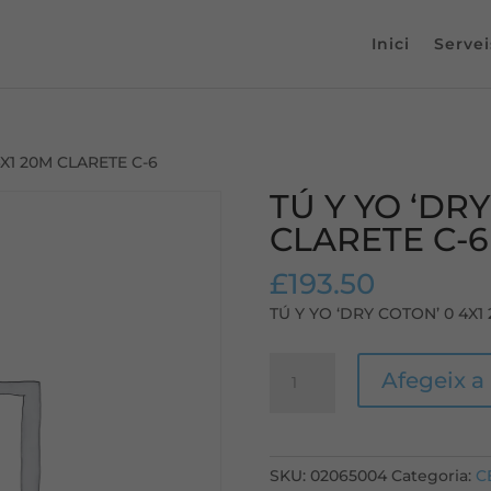
Inici
Servei
4X1 20M CLARETE C-6
TÚ Y YO ‘DRY
CLARETE C-6
£
193.50
TÚ Y YO ‘DRY COTON’ 0 4X1
quantitat
Afegeix a 
de
TÚ
Y
YO
SKU:
02065004
Categoria:
C
'DRY