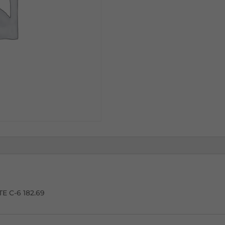
COTON'
0
4X1
20M
CLARETE
C-
6
E C-6 182.69