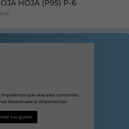
OJA HOJA (P95) P-6
58.25
r impidiendo que veas este contenido.
es desactivada la «Experiencia».
visar tus ajustes