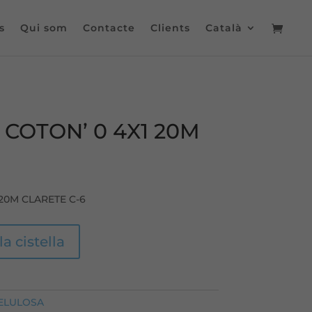
s
Qui som
Contacte
Clients
Català
 COTON’ 0 4X1 20M
 20M CLARETE C-6
la cistella
ELULOSA