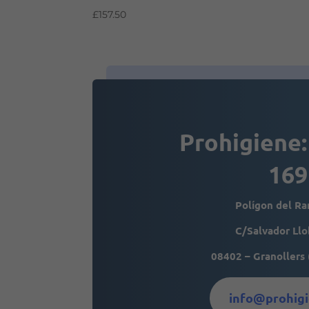
£
157.50
Prohigiene:
169
Polígon del R
C/Salvador Llo
08402 – Granollers 
info@prohigi