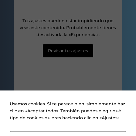
aumentas la
posibilidad de
ver contenido y
ofertas
Tus ajustes pueden estar impidiendo que
personalizados.
veas este contenido. Probablemente tienes
desactivada la «Experiencia».
Revisar tus ajustes
Usamos cookies. Si te parece bien, simplemente haz
clic en «Aceptar todo». También puedes elegir qué
tipo de cookies quieres haciendo clic en «Ajustes».
Aviso legal
|
Política de privacidad
|
Política de Cookies