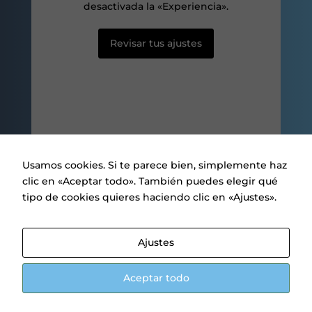
desactivada la «Experiencia».
ofertas
personalizados.
Revisar tus ajustes
Usamos cookies. Si te parece bien, simplemente haz
clic en «Aceptar todo». También puedes elegir qué
tipo de cookies quieres haciendo clic en «Ajustes».
Aviso legal
|
Política de privacidad
|
Política de Cookies
Ajustes
.
1
Aceptar todo
Parlem? ¿Hablamos?
Open