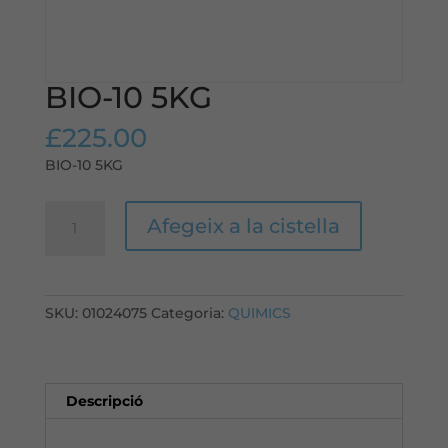
BIO-10 5KG
£
225.00
BIO-10 5KG
quantitat
Afegeix a la cistella
de
BIO-
10
5KG
SKU:
01024075
Categoria:
QUIMICS
Descripció